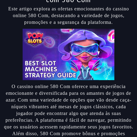
com 580 Com
Este artigo explora as ofertas emocionantes do cassino
online 580 Com, destacando a variedade de jogos,
promoções e a segurança da plataforma.
O cassino online 580 Com oferece uma experiência
emocionante e diversificada para os amantes de jogos de
azar. Com uma variedade de opções que vão desde caça-
níqueis vibrantes até mesas de jogos clássicos, cada
jogador pode encontrar algo que atenda às suas
preferências. A plataforma é fácil de navegar, permitindo
que os usuários acessem rapidamente seus jogos favoritos.
Além disso, 580 Com promove bônus e promoções