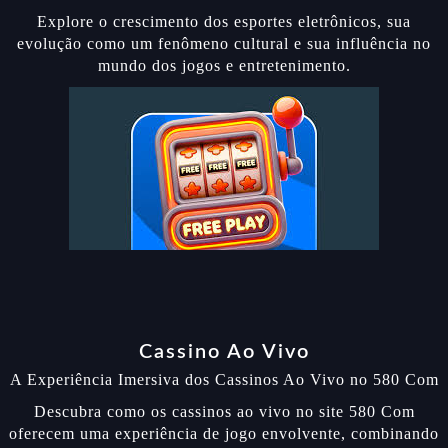
Explore o crescimento dos esportes eletrônicos, sua
evolução como um fenômeno cultural e sua influência no
mundo dos jogos e entretenimento.
Cassino Ao Vivo
A Experiência Imersiva dos Cassinos Ao Vivo no 580 Com
Descubra como os cassinos ao vivo no site 580 Com
oferecem uma experiência de jogo envolvente, combinando