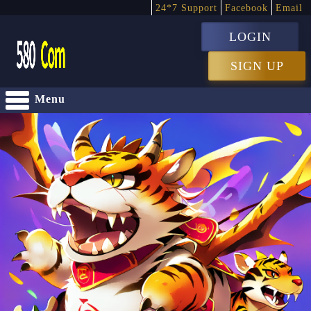
24*7 Support
Facebook
Email
LOGIN
SIGN UP
Menu