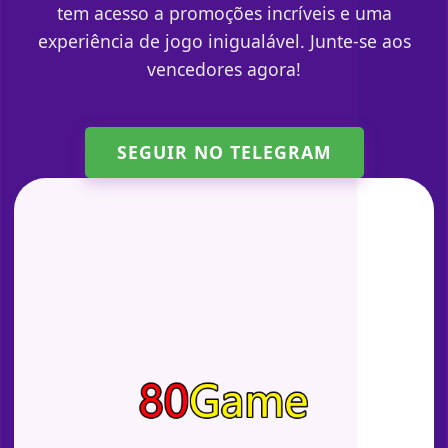
tem acesso a promoções incríveis e uma
experiência de jogo inigualável. Junte-se aos
vencedores agora!
SEGUIR NO TELEGRAM