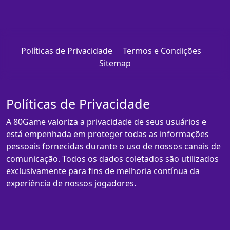
Políticas de Privacidade
Termos e Condições
Sitemap
Políticas de Privacidade
A 80Game valoriza a privacidade de seus usuários e
está empenhada em proteger todas as informações
pessoais fornecidas durante o uso de nossos canais de
comunicação. Todos os dados coletados são utilizados
exclusivamente para fins de melhoria contínua da
experiência de nossos jogadores.