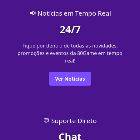
📢 Notícias em Tempo Real
24/7
Fique por dentro de todas as novidades,
promoções e eventos da 80Game em tempo
real!
Ver Notícias
💬 Suporte Direto
Chat