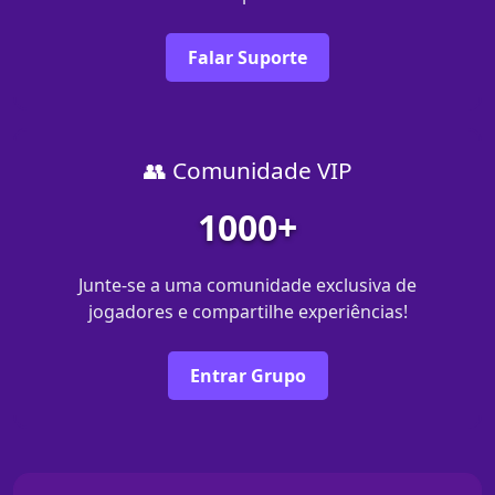
Falar Suporte
👥 Comunidade VIP
1000+
Junte-se a uma comunidade exclusiva de
jogadores e compartilhe experiências!
Entrar Grupo