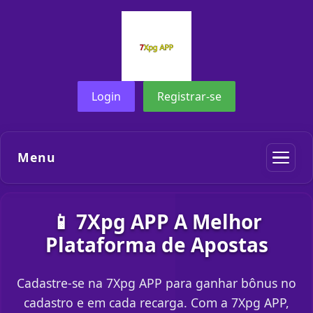
Login
Registrar-se
Menu
📱 7Xpg APP A Melhor
Plataforma de Apostas
Cadastre-se na 7Xpg APP para ganhar bônus no
cadastro e em cada recarga. Com a 7Xpg APP,