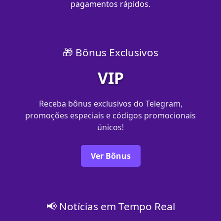
pagamentos rápidos.
🎁 Bônus Exclusivos
VIP
Receba bônus exclusivos do Telegram,
promoções especiais e códigos promocionais
únicos!
Ver Bônus
📢 Notícias em Tempo Real