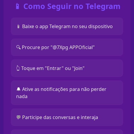
📱 Como Seguir no Telegram
📱 Baixe o app Telegram no seu dispositivo
🔍 Procure por "@7Xpg APPOficial"
👆 Toque em "Entrar" ou "Join"
🔔 Ative as notificações para não perder
nada
💬 Participe das conversas e interaja