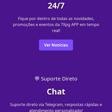
24/7
Fique por dentro de todas as novidades,
promoções e eventos da 7Xpg APP em tempo
real!
Ver Notícias
💬 Suporte Direto
Chat
Suporte direto via Telegram, respostas rápidas e
atendimento personalizado!