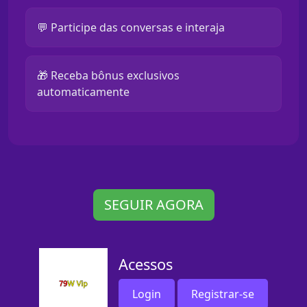
💬 Participe das conversas e interaja
🎁 Receba bônus exclusivos
automaticamente
SEGUIR AGORA
Acessos
Login
Registrar-se