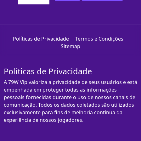
Políticas de Privacidade
Termos e Condições
Sitemap
Políticas de Privacidade
A 79W Vip valoriza a privacidade de seus usuários e está
empenhada em proteger todas as informações
pessoais fornecidas durante o uso de nossos canais de
comunicação. Todos os dados coletados são utilizados
exclusivamente para fins de melhoria contínua da
experiência de nossos jogadores.