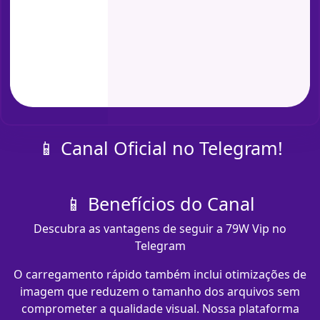
📱 Canal Oficial no Telegram!
📱 Benefícios do Canal
Descubra as vantagens de seguir a 79W Vip no
Telegram
O carregamento rápido também inclui otimizações de
imagem que reduzem o tamanho dos arquivos sem
comprometer a qualidade visual. Nossa plataforma