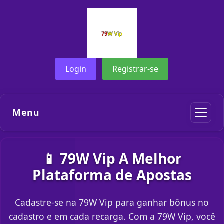
Login
Registrar-se
Menu
📱 79W Vip A Melhor
Plataforma de Apostas
Cadastre-se na 79W Vip para ganhar bônus no
cadastro e em cada recarga. Com a 79W Vip, você