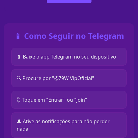
📱 Como Seguir no Telegram
📱 Baixe o app Telegram no seu dispositivo
🔍 Procure por "@79W VipOficial"
👆 Toque em "Entrar" ou "Join"
🔔 Ative as notificações para não perder
nada