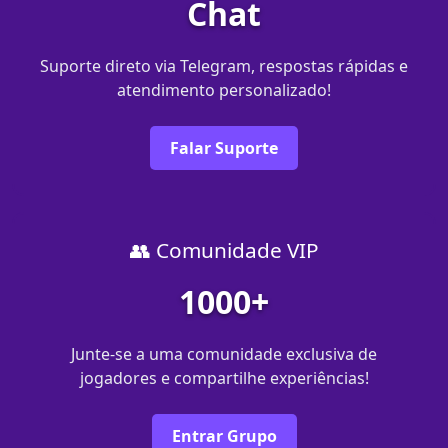
Chat
Suporte direto via Telegram, respostas rápidas e
atendimento personalizado!
Falar Suporte
👥 Comunidade VIP
1000+
Junte-se a uma comunidade exclusiva de
jogadores e compartilhe experiências!
Entrar Grupo