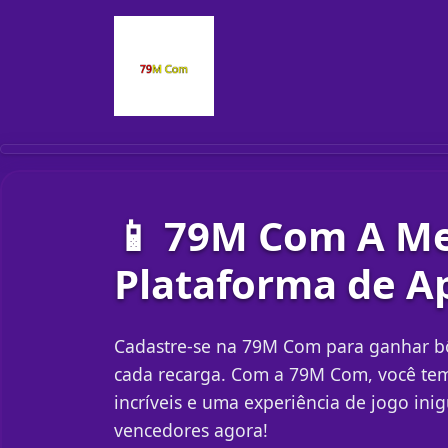
📱 79M Com A M
Plataforma de A
Cadastre-se na 79M Com para ganhar b
cada recarga. Com a 79M Com, você te
incríveis e uma experiência de jogo inig
vencedores agora!