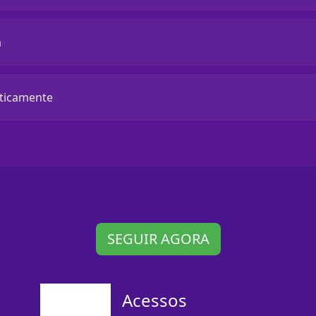
a
aticamente
SEGUIR AGORA
Acessos