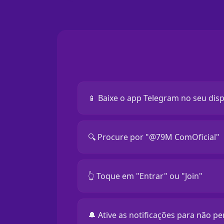
📱 Baixe o app Telegram no seu disp
🔍 Procure por "@79M ComOficial"
👆 Toque em "Entrar" ou "Join"
🔔 Ative as notificações para não p