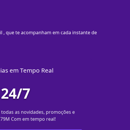
il , que te acompanham em cada instante de
cias em Tempo Real
24/7
e todas as novidades, promoções e
 79M Com em tempo real!