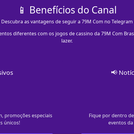
📱 Benefícios do Canal
Descubra as vantagens de seguir a 79M Com no Telegram
mentos diferentes com os jogos de cassino da 79M Com Bras
lazer.
sivos
📢 Notí
m, promoções especiais
Fique por dentro d
s únicos!
eventos da