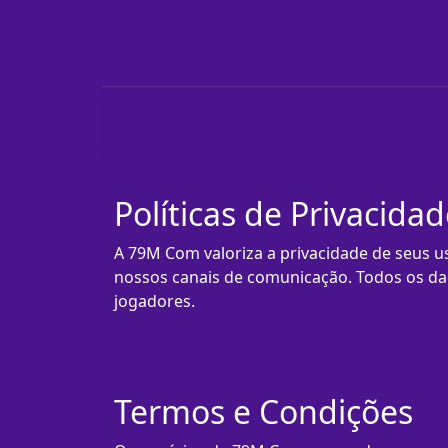
Políticas de Privacida
A 79M Com valoriza a privacidade de seus 
nossos canais de comunicação. Todos os dad
jogadores.
Termos e Condições