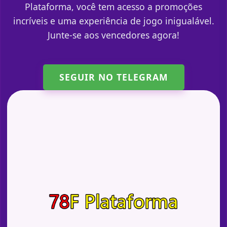
Plataforma, você tem acesso a promoções
incríveis e uma experiência de jogo inigualável.
Junte-se aos vencedores agora!
SEGUIR NO TELEGRAM