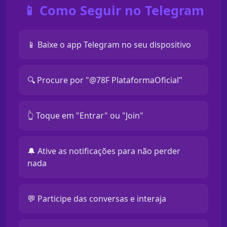
📱 Como Seguir no Telegram
📱 Baixe o app Telegram no seu dispositivo
🔍 Procure por "@78F PlataformaOficial"
👆 Toque em "Entrar" ou "Join"
🔔 Ative as notificações para não perder
nada
💬 Participe das conversas e interaja