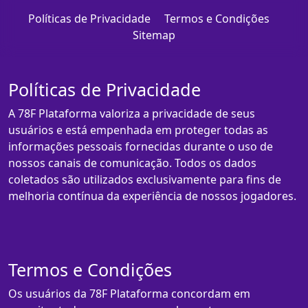
Políticas de Privacidade
Termos e Condições
Sitemap
Políticas de Privacidade
A 78F Plataforma valoriza a privacidade de seus
usuários e está empenhada em proteger todas as
informações pessoais fornecidas durante o uso de
nossos canais de comunicação. Todos os dados
coletados são utilizados exclusivamente para fins de
melhoria contínua da experiência de nossos jogadores.
Termos e Condições
Os usuários da 78F Plataforma concordam em