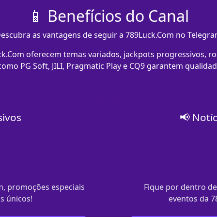
📱 Benefícios do Canal
escubra as vantagens de seguir a 789Luck.Com no Telegr
k.Com oferecem temas variados, jackpots progressivos, roda
omo PG Soft, JILI, Pragmatic Play e CQ9 garantem qualidad
sivos
📢 Notí
m, promoções especiais
Fique por dentro d
s únicos!
eventos da 7