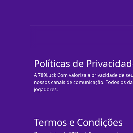
Políticas de Privacida
A 789Luck.Com valoriza a privacidade de s
nossos canais de comunicação. Todos os dad
jogadores.
Termos e Condições