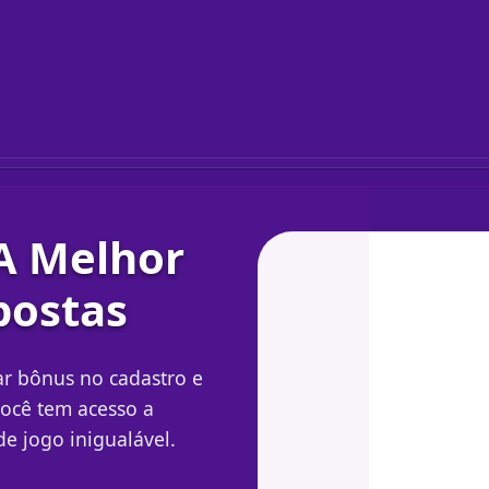
A Melhor
postas
r bônus no cadastro e
ocê tem acesso a
e jogo inigualável.