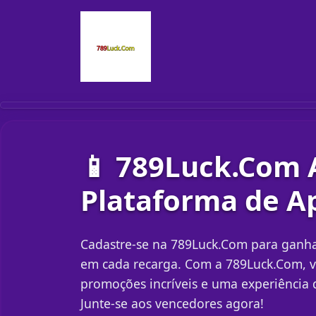
📱 789Luck.Com 
Plataforma de A
Cadastre-se na 789Luck.Com para ganha
em cada recarga. Com a 789Luck.Com, v
promoções incríveis e uma experiência d
Junte-se aos vencedores agora!