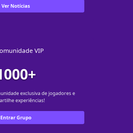
Ver Notícias
Comunidade VIP
1000+
unidade exclusiva de jogadores e
rtilhe experiências!
Entrar Grupo