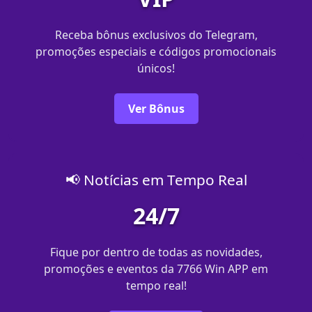
Receba bônus exclusivos do Telegram,
promoções especiais e códigos promocionais
únicos!
Ver Bônus
📢 Notícias em Tempo Real
24/7
Fique por dentro de todas as novidades,
promoções e eventos da 7766 Win APP em
tempo real!