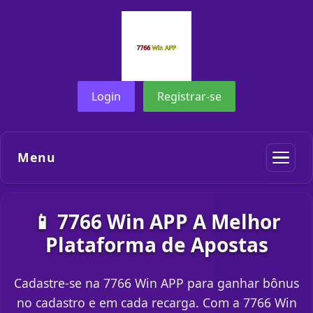
Login
Registrar-se
Menu
📱 7766 Win APP A Melhor
Plataforma de Apostas
Cadastre-se na 7766 Win APP para ganhar bônus
no cadastro e em cada recarga. Com a 7766 Win