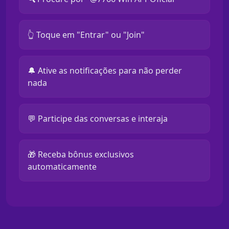
👆 Toque em "Entrar" ou "Join"
🔔 Ative as notificações para não perder
nada
💬 Participe das conversas e interaja
🎁 Receba bônus exclusivos
automaticamente