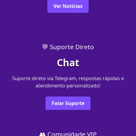
Ver Notícias
💬 Suporte Direto
Chat
Suporte direto via Telegram, respostas rápidas e
atendimento personalizado!
Falar Suporte
👥 Comunidade VIP