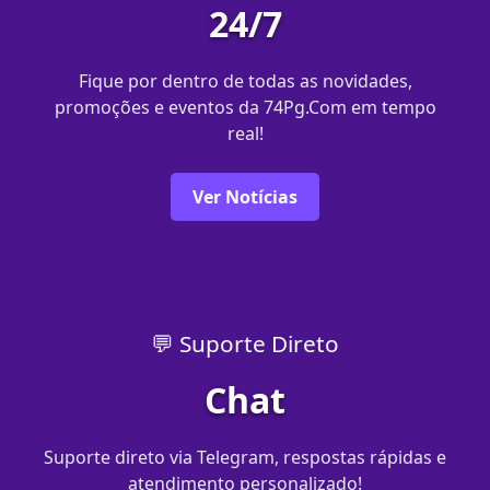
24/7
Fique por dentro de todas as novidades,
promoções e eventos da 74Pg.Com em tempo
real!
Ver Notícias
💬 Suporte Direto
Chat
Suporte direto via Telegram, respostas rápidas e
atendimento personalizado!