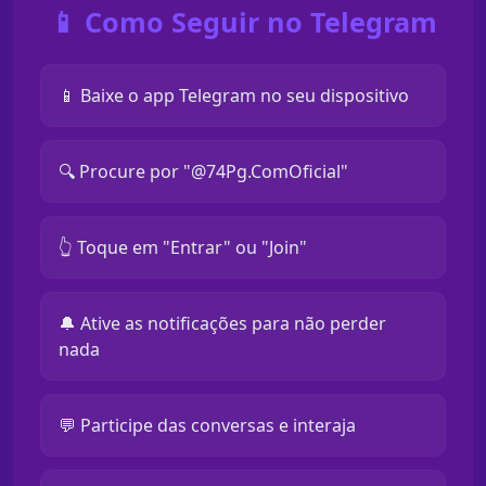
📱 Como Seguir no Telegram
📱 Baixe o app Telegram no seu dispositivo
🔍 Procure por "@74Pg.ComOficial"
👆 Toque em "Entrar" ou "Join"
🔔 Ative as notificações para não perder
nada
💬 Participe das conversas e interaja