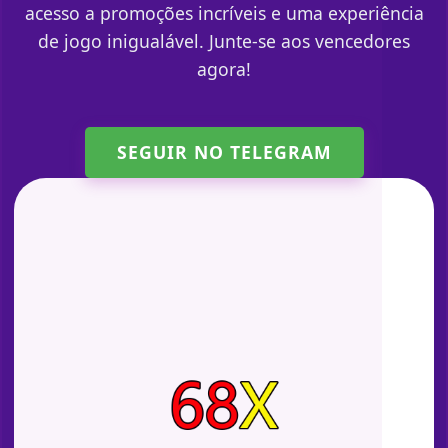
acesso a promoções incríveis e uma experiência
de jogo inigualável. Junte-se aos vencedores
agora!
SEGUIR NO TELEGRAM