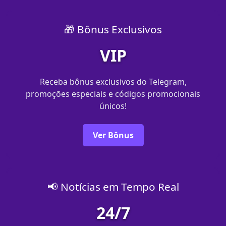
🎁 Bônus Exclusivos
VIP
Receba bônus exclusivos do Telegram,
promoções especiais e códigos promocionais
únicos!
Ver Bônus
📢 Notícias em Tempo Real
24/7