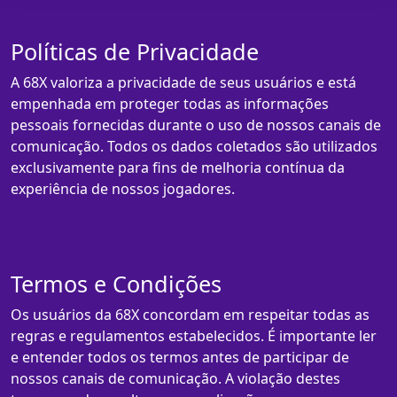
Políticas de Privacidade
A 68X valoriza a privacidade de seus usuários e está
empenhada em proteger todas as informações
pessoais fornecidas durante o uso de nossos canais de
comunicação. Todos os dados coletados são utilizados
exclusivamente para fins de melhoria contínua da
experiência de nossos jogadores.
Termos e Condições
Os usuários da 68X concordam em respeitar todas as
regras e regulamentos estabelecidos. É importante ler
e entender todos os termos antes de participar de
nossos canais de comunicação. A violação destes