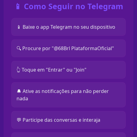
📱 Como Seguir no Telegram
📱 Baixe o app Telegram no seu dispositivo
🔍 Procure por "@68Brl PlataformaOficial"
👆 Toque em "Entrar" ou "Join"
🔔 Ative as notificações para não perder
nada
💬 Participe das conversas e interaja