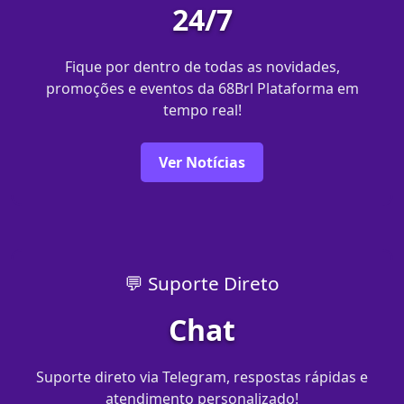
24/7
Fique por dentro de todas as novidades,
promoções e eventos da 68Brl Plataforma em
tempo real!
Ver Notícias
💬 Suporte Direto
Chat
Suporte direto via Telegram, respostas rápidas e
atendimento personalizado!