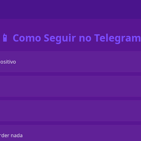
📱 Como Seguir no Telegram
ositivo
erder nada