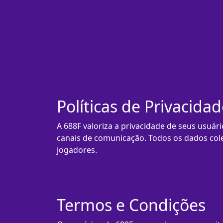
Políticas de Privacida
A 688F valoriza a privacidade de seus usuá
canais de comunicação. Todos os dados cole
jogadores.
Termos e Condições