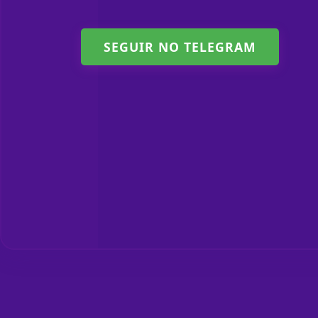
SEGUIR NO TELEGRAM