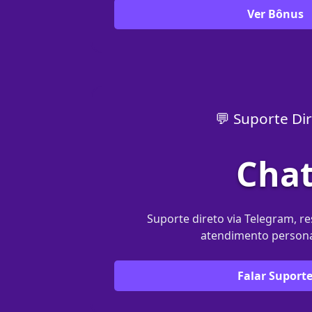
Ver Bônus
💬 Suporte Di
Cha
Suporte direto via Telegram, r
atendimento persona
Falar Suport