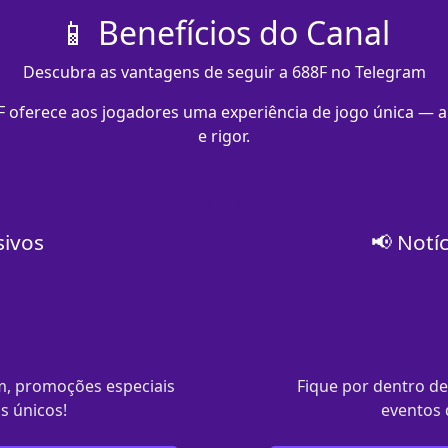
📱 Benefícios do Canal
Descubra as vantagens de seguir a 688F no Telegram
F oferece aos jogadores uma experiência de jogo única — a
e rigor.
sivos
📢 Notí
m, promoções especiais
Fique por dentro d
s únicos!
eventos 