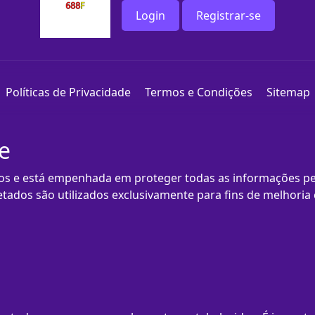
Login
Registrar-se
Políticas de Privacidade
Termos e Condições
Sitemap
de
rios e está empenhada em proteger todas as informações p
tados são utilizados exclusivamente para fins de melhoria