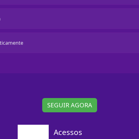
a
aticamente
SEGUIR AGORA
Acessos