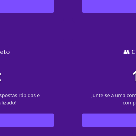
reto
👥 
t
espostas rápidas e
Junte-se a uma com
lizado!
compa
e