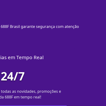
 688F Brasil garante segurança com atenção
cias em Tempo Real
24/7
e todas as novidades, promoções e
da 688F em tempo real!