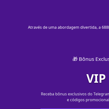
Através de uma abordagem divertida, a 688
🎁 Bônus Exclu
VIP
Receba bônus exclusivos do Telegra
e códigos promocionai