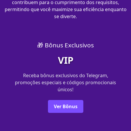
contribuem para o cumprimento dos requisitos,
permitindo que você maximize sua eficiência enquanto
se diverte.
🎁 Bônus Exclusivos
VIP
Receba bônus exclusivos do Telegram,
promoções especiais e códigos promocionais
únicos!
Ver Bônus