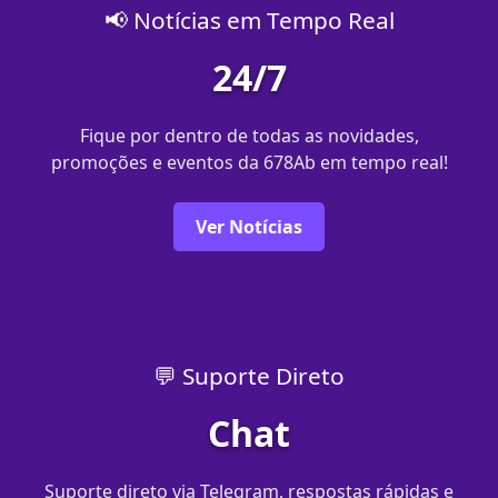
📢 Notícias em Tempo Real
24/7
Fique por dentro de todas as novidades,
promoções e eventos da 678Ab em tempo real!
Ver Notícias
💬 Suporte Direto
Chat
Suporte direto via Telegram, respostas rápidas e