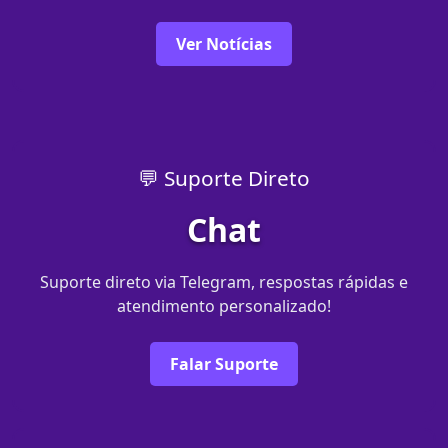
Ver Notícias
💬 Suporte Direto
Chat
Suporte direto via Telegram, respostas rápidas e
atendimento personalizado!
Falar Suporte