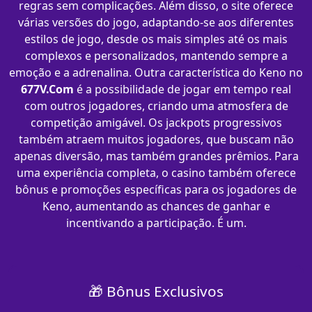
regras sem complicações. Além disso, o site oferece
várias versões do jogo, adaptando-se aos diferentes
estilos de jogo, desde os mais simples até os mais
complexos e personalizados, mantendo sempre a
emoção e a adrenalina. Outra característica do Keno no
677V.Com
é a possibilidade de jogar em tempo real
com outros jogadores, criando uma atmosfera de
competição amigável. Os jackpots progressivos
também atraem muitos jogadores, que buscam não
apenas diversão, mas também grandes prêmios. Para
uma experiência completa, o casino também oferece
bônus e promoções específicas para os jogadores de
Keno, aumentando as chances de ganhar e
incentivando a participação. É um.
🎁 Bônus Exclusivos