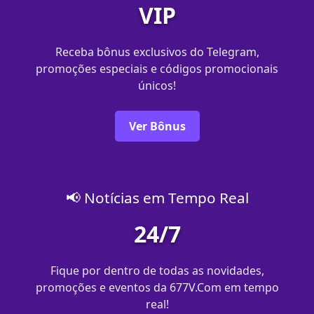
VIP
Receba bônus exclusivos do Telegram,
promoções especiais e códigos promocionais
únicos!
Ver Bônus
📢 Notícias em Tempo Real
24/7
Fique por dentro de todas as novidades,
promoções e eventos da 677V.Com em tempo
real!