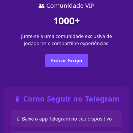
👥 Comunidade VIP
1000+
Junte-se a uma comunidade exclusiva de
jogadores e compartilhe experiências!
Entrar Grupo
📱 Como Seguir no Telegram
📱 Baixe o app Telegram no seu dispositivo