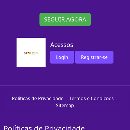
SEGUIR AGORA
Acessos
Login
Registrar-se
Políticas de Privacidade
Termos e Condições
Sitemap
Políticas de Privacidade