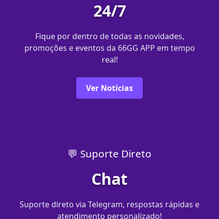
24/7
Fique por dentro de todas as novidades,
promoções e eventos da 66GG APP em tempo
real!
Ver Notícias
💬 Suporte Direto
Chat
Suporte direto via Telegram, respostas rápidas e
atendimento personalizado!