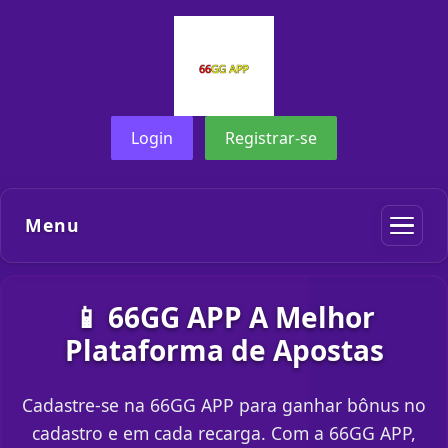
Login
Registrar-se
Menu
📱 66GG APP A Melhor
Plataforma de Apostas
Cadastre-se na 66GG APP para ganhar bônus no
cadastro e em cada recarga. Com a 66GG APP,