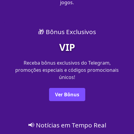
jogos.
🎁 Bônus Exclusivos
VIP
Receba bônus exclusivos do Telegram,
promoções especiais e códigos promocionais
únicos!
Ver Bônus
📢 Notícias em Tempo Real