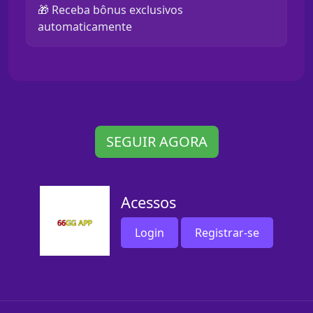
🎁 Receba bônus exclusivos
automaticamente
SEGUIR AGORA
Acessos
Login
Registrar-se