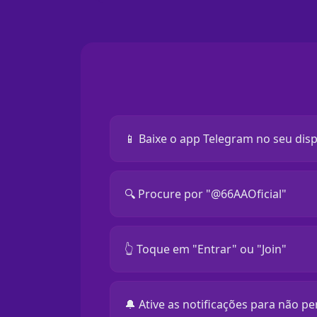
📱 Baixe o app Telegram no seu disp
🔍 Procure por "@66AAOficial"
👆 Toque em "Entrar" ou "Join"
🔔 Ative as notificações para não p