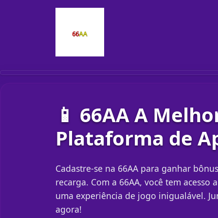
📱 66AA A Melho
Plataforma de A
Cadastre-se na 66AA para ganhar bônus
recarga. Com a 66AA, você tem acesso a
uma experiência de jogo inigualável. J
agora!