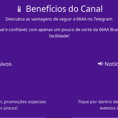
📱 Benefícios do Canal
Descubra as vantagens de seguir a 66AA no Telegram
onal e confiável; com apenas um pouco de sorte da 66AA Br
facilidade!
sivos
📢 Notí
m, promoções especiais
Fique por dentro d
s únicos!
eventos 