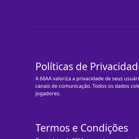
Políticas de Privacida
A 66AA valoriza a privacidade de seus usuá
canais de comunicação. Todos os dados cole
jogadores.
Termos e Condições