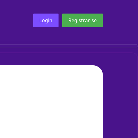
Login
Registrar-se