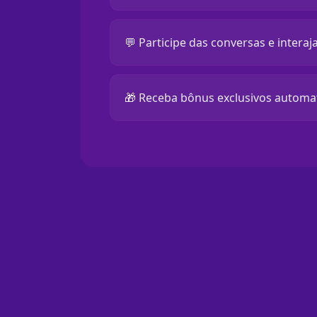
💬 Participe das conversas e interaj
🎁 Receba bônus exclusivos autom