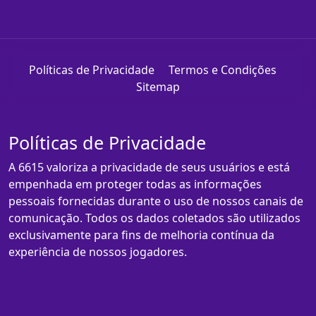
Políticas de Privacidade
Termos e Condições
Sitemap
Políticas de Privacidade
A 6615 valoriza a privacidade de seus usuários e está
empenhada em proteger todas as informações
pessoais fornecidas durante o uso de nossos canais de
comunicação. Todos os dados coletados são utilizados
exclusivamente para fins de melhoria contínua da
experiência de nossos jogadores.