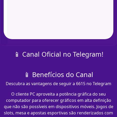
📱 Canal Oficial no Telegram!
📱 Benefícios do Canal
Descubra as vantagens de seguir a 6615 no Telegram
O cliente PC aproveita a potência gráfica do seu
computador para oferecer gráficos em alta definição
que não são possíveis em dispositivos móveis. Jogos de
slots, mesa e apostas esportivas são renderizados com