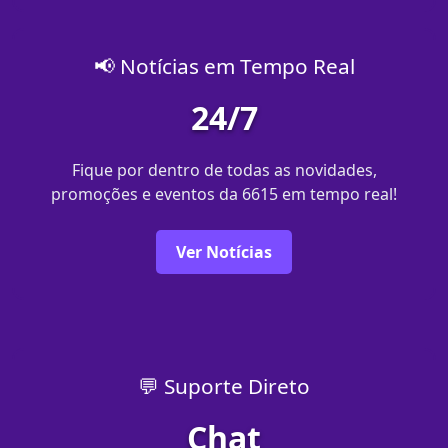
📢 Notícias em Tempo Real
24/7
Fique por dentro de todas as novidades,
promoções e eventos da 6615 em tempo real!
Ver Notícias
💬 Suporte Direto
Chat