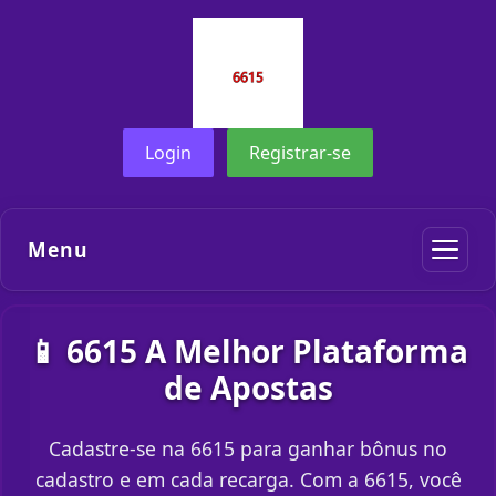
Login
Registrar-se
Menu
📱 6615 A Melhor Plataforma
de Apostas
Cadastre-se na 6615 para ganhar bônus no
cadastro e em cada recarga. Com a 6615, você