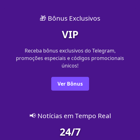
🎁 Bônus Exclusivos
VIP
Receba bônus exclusivos do Telegram,
promoções especiais e códigos promocionais
únicos!
Ver Bônus
📢 Notícias em Tempo Real
24/7