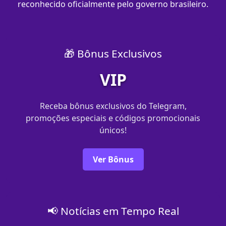
reconhecido oficialmente pelo governo brasileiro.
🎁 Bônus Exclusivos
VIP
Receba bônus exclusivos do Telegram,
promoções especiais e códigos promocionais
únicos!
Ver Bônus
📢 Notícias em Tempo Real