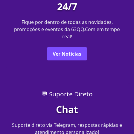
24/7
Fique por dentro de todas as novidades,
promoções e eventos da 63QQ.Com em tempo
real!
Ver Notícias
💬 Suporte Direto
Chat
Suporte direto via Telegram, respostas rápidas e
atendimento personalizado!