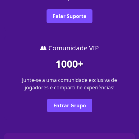
Falar Suporte
👥 Comunidade VIP
1000+
Junte-se a uma comunidade exclusiva de
jogadores e compartilhe experiências!
Entrar Grupo