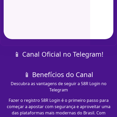
📱 Canal Oficial no Telegram!
📱 Benefícios do Canal
Descubra as vantagens de seguir a 58R Login no
Telegram
Fazer o registro 58R Login é o primeiro passo para
começar a apostar com segurança e aproveitar uma
das plataformas mais modernas do Brasil. Com