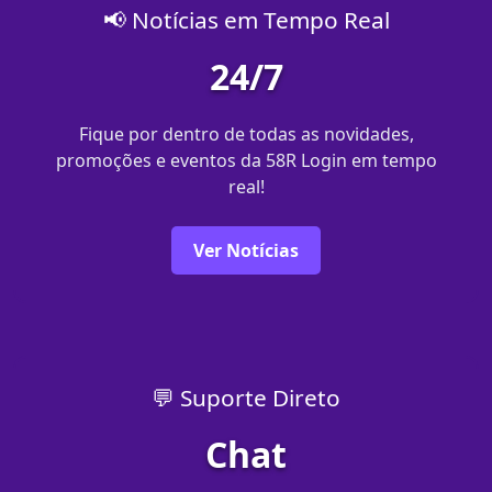
📢 Notícias em Tempo Real
24/7
Fique por dentro de todas as novidades,
promoções e eventos da 58R Login em tempo
real!
Ver Notícias
💬 Suporte Direto
Chat