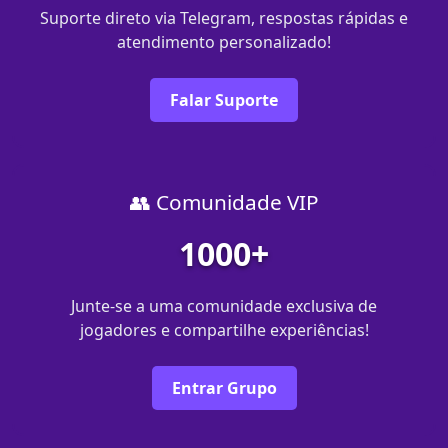
Suporte direto via Telegram, respostas rápidas e
atendimento personalizado!
Falar Suporte
👥 Comunidade VIP
1000+
Junte-se a uma comunidade exclusiva de
jogadores e compartilhe experiências!
Entrar Grupo