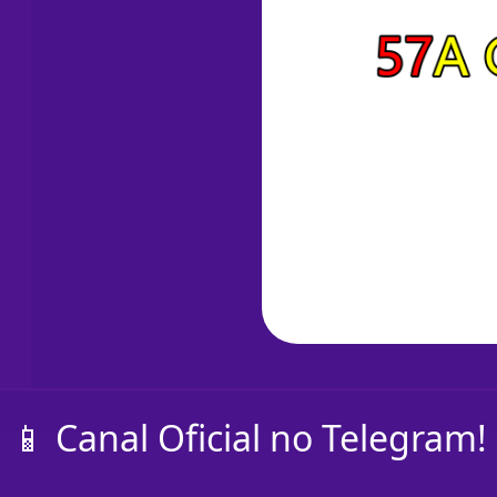
📱 Canal Oficial no Telegram!