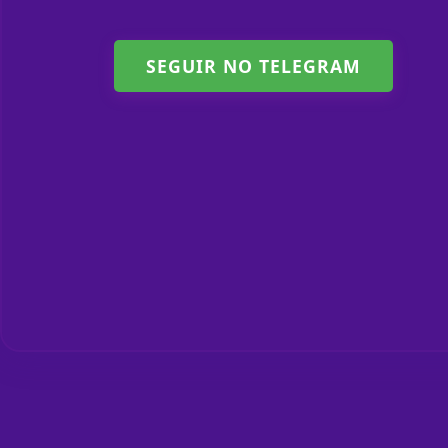
SEGUIR NO TELEGRAM