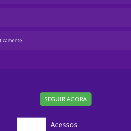
a
aticamente
SEGUIR AGORA
Acessos