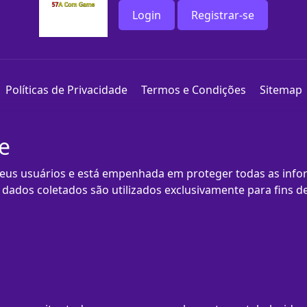
Login
Registrar-se
Políticas de Privacidade
Termos e Condições
Sitemap
de
seus usuários e está empenhada em proteger todas as info
dados coletados são utilizados exclusivamente para fins d