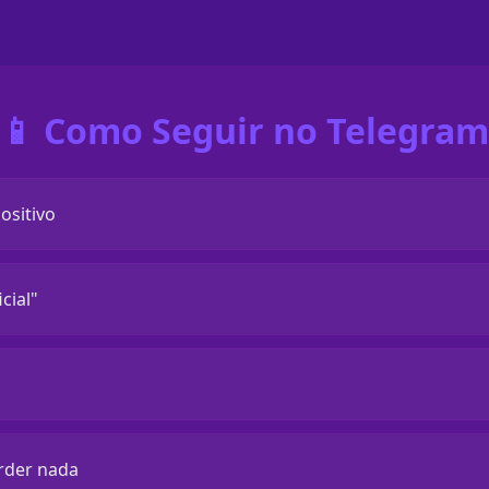
📱 Como Seguir no Telegram
ositivo
cial"
erder nada