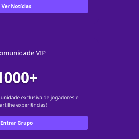
Ver Notícias
Comunidade VIP
1000+
unidade exclusiva de jogadores e
rtilhe experiências!
Entrar Grupo