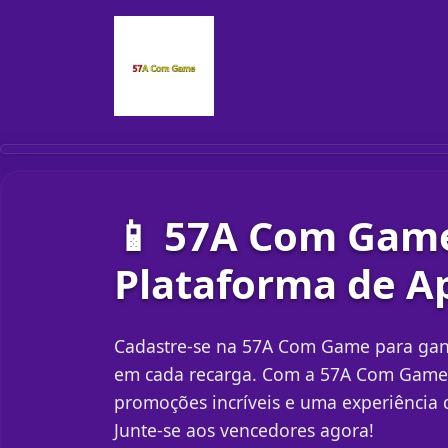
📱 57A Com Gam
Plataforma de A
Cadastre-se na 57A Com Game para gan
em cada recarga. Com a 57A Com Game,
promoções incríveis e uma experiência d
Junte-se aos vencedores agora!