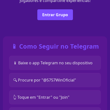
jogadores e compartilhe experiências!
Entrar Grupo
📱 Como Seguir no Telegram
📱 Baixe o app Telegram no seu dispositivo
🔍 Procure por "@5757WinOficial"
👆 Toque em "Entrar" ou "Join"