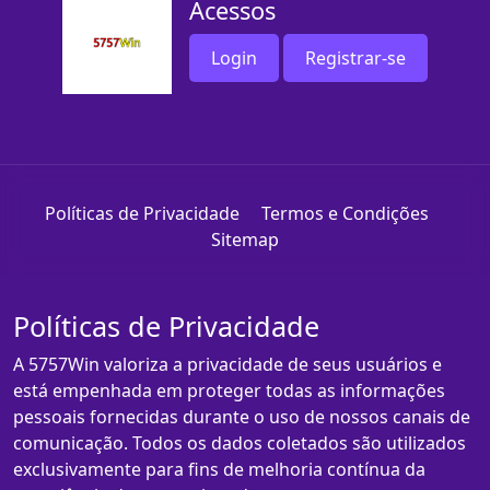
Acessos
Login
Registrar-se
Políticas de Privacidade
Termos e Condições
Sitemap
Políticas de Privacidade
A 5757Win valoriza a privacidade de seus usuários e
está empenhada em proteger todas as informações
pessoais fornecidas durante o uso de nossos canais de
comunicação. Todos os dados coletados são utilizados
exclusivamente para fins de melhoria contínua da