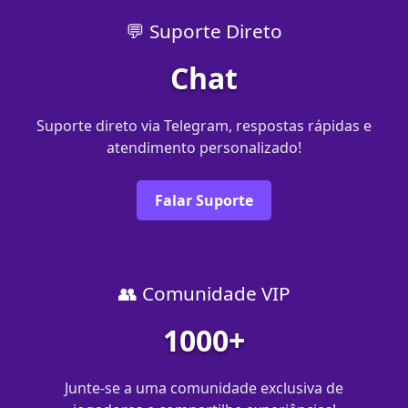
💬 Suporte Direto
Chat
Suporte direto via Telegram, respostas rápidas e
atendimento personalizado!
Falar Suporte
👥 Comunidade VIP
1000+
Junte-se a uma comunidade exclusiva de