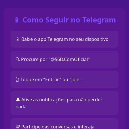
📱 Como Seguir no Telegram
📱 Baixe o app Telegram no seu dispositivo
🔍 Procure por "@56D.ComOficial"
👆 Toque em "Entrar" ou "Join"
🔔 Ative as notificações para não perder
nada
💬 Participe das conversas e interaja