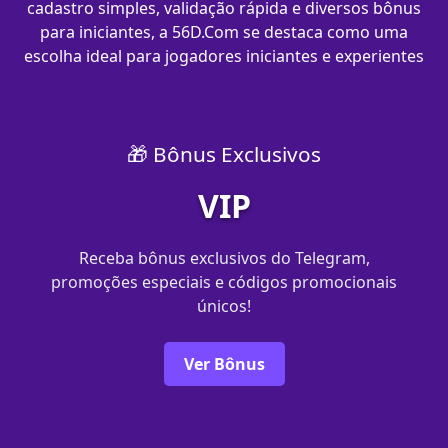
cadastro simples, validação rápida e diversos bônus
para iniciantes, a 56D.Com se destaca como uma
escolha ideal para jogadores iniciantes e experientes
🎁 Bônus Exclusivos
VIP
Receba bônus exclusivos do Telegram,
promoções especiais e códigos promocionais
únicos!
Ver Bônus