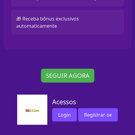
🎁 Receba bônus exclusivos
automaticamente
SEGUIR AGORA
Acessos
Login
Registrar-se