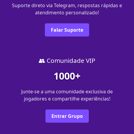
Suporte direto via Telegram, respostas rápidas e
atendimento personalizado!
Falar Suporte
👥 Comunidade VIP
1000+
Junte-se a uma comunidade exclusiva de
jogadores e compartilhe experiências!
Entrar Grupo