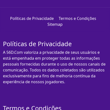
Políticas de Privacidade
Termos e Condições
Sitemap
Políticas de Privacidade
A 56D.Com valoriza a privacidade de seus usuários e
está empenhada em proteger todas as informações
pessoais fornecidas durante o uso de nossos canais de
comunicação. Todos os dados coletados são utilizados
exclusivamente para fins de melhoria contínua da
experiência de nossos jogadores.
Termos e Condições