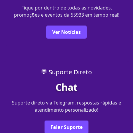
Fique por dentro de todas as novidades,
promoções e eventos da 55933 em tempo real!
Ver Notícias
💬 Suporte Direto
Chat
Suporte direto via Telegram, respostas rápidas e
atendimento personalizado!
Falar Suporte