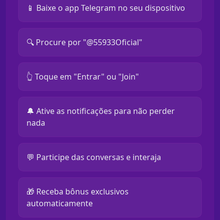
📱 Baixe o app Telegram no seu dispositivo
🔍 Procure por "@55933Oficial"
👆 Toque em "Entrar" ou "Join"
🔔 Ative as notificações para não perder
nada
💬 Participe das conversas e interaja
🎁 Receba bônus exclusivos
automaticamente