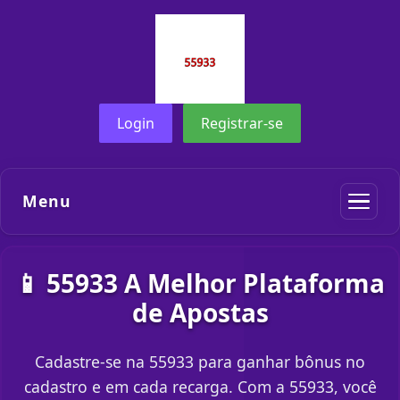
Login
Registrar-se
Menu
📱 55933 A Melhor Plataforma
de Apostas
Cadastre-se na 55933 para ganhar bônus no
cadastro e em cada recarga. Com a 55933, você