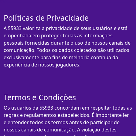
Políticas de Privacidade
A 55933 valoriza a privacidade de seus usuários e está
empenhada em proteger todas as informações
pessoais fornecidas durante o uso de nossos canais de
comunicação. Todos os dados coletados são utilizados
exclusivamente para fins de melhoria contínua da
experiência de nossos jogadores.
Termos e Condições
Os usuários da 55933 concordam em respeitar todas as
regras e regulamentos estabelecidos. É importante ler
e entender todos os termos antes de participar de
nossos canais de comunicação. A violação destes