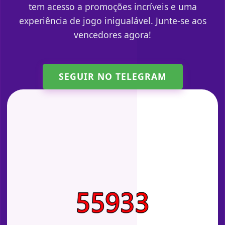
tem acesso a promoções incríveis e uma
experiência de jogo inigualável. Junte-se aos
vencedores agora!
SEGUIR NO TELEGRAM