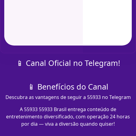
📱 Canal Oficial no Telegram!
📱 Benefícios do Canal
Descubra as vantagens de seguir a 55933 no Telegram
A 55933 55933 Brasil entrega conteúdo de
entretenimento diversificado, com operação 24 horas
por dia — viva a diversão quando quiser!