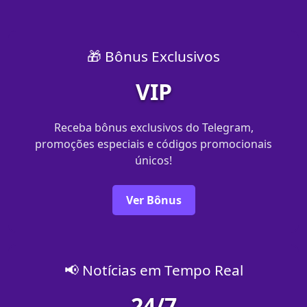
🎁 Bônus Exclusivos
VIP
Receba bônus exclusivos do Telegram,
promoções especiais e códigos promocionais
únicos!
Ver Bônus
📢 Notícias em Tempo Real
24/7