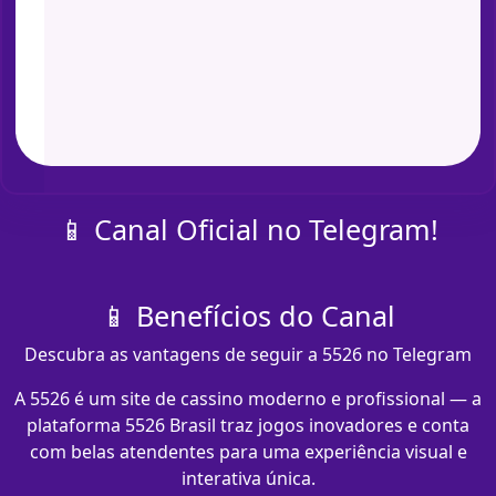
📱 Canal Oficial no Telegram!
📱 Benefícios do Canal
Descubra as vantagens de seguir a 5526 no Telegram
A 5526 é um site de cassino moderno e profissional — a
plataforma 5526 Brasil traz jogos inovadores e conta
com belas atendentes para uma experiência visual e
interativa única.