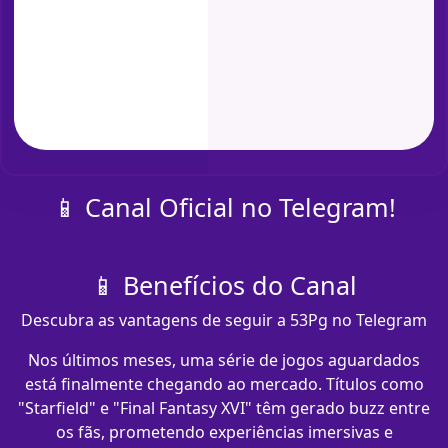
📱 Canal Oficial no Telegram!
📱 Benefícios do Canal
Descubra as vantagens de seguir a 53Pg no Telegram
Nos últimos meses, uma série de jogos aguardados
está finalmente chegando ao mercado. Títulos como
"Starfield" e "Final Fantasy XVI" têm gerado buzz entre
os fãs, prometendo experiências imersivas e