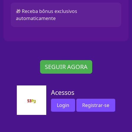
🎁 Receba bônus exclusivos
automaticamente
SEGUIR AGORA
Acessos
Login
Registrar-se