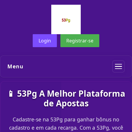
Login
Registrar-se
Menu
📱 53Pg A Melhor Plataforma
de Apostas
Cadastre-se na 53Pg para ganhar bônus no
cadastro e em cada recarga. Com a 53Pg, você