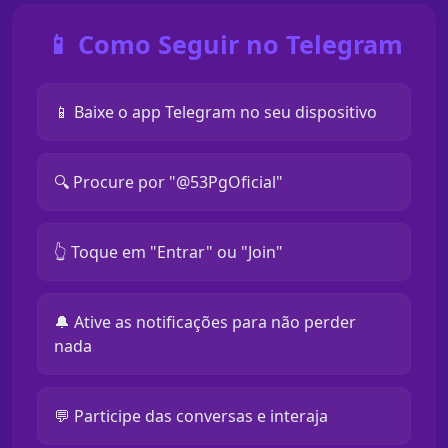
📱 Como Seguir no Telegram
📱 Baixe o app Telegram no seu dispositivo
🔍 Procure por "@53PgOficial"
👆 Toque em "Entrar" ou "Join"
🔔 Ative as notificações para não perder
nada
💬 Participe das conversas e interaja