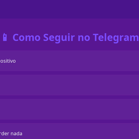
📱 Como Seguir no Telegram
ositivo
erder nada