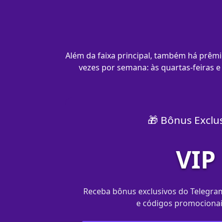
Além da faixa principal, também há prêm
vezes por semana: às quartas-feiras 
🎁 Bônus Exclu
VIP
Receba bônus exclusivos do Telegra
e códigos promocionai