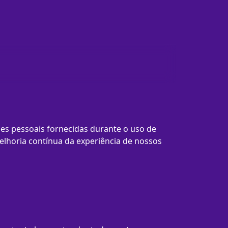
es pessoais fornecidas durante o uso de
elhoria contínua da experiência de nossos