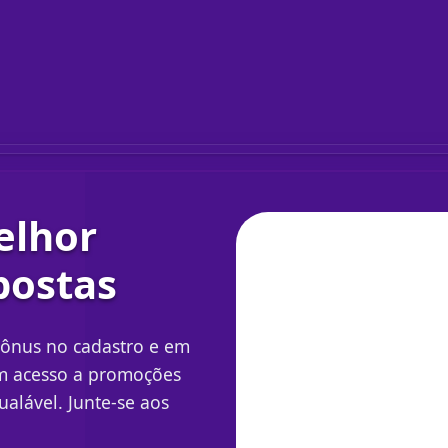
elhor
postas
bônus no cadastro e em
em acesso a promoções
ualável. Junte-se aos