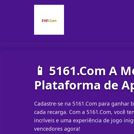
📱 5161.Com A M
Plataforma de A
Cadastre-se na 5161.Com para ganhar 
cada recarga. Com a 5161.Com, você t
incríveis e uma experiência de jogo inig
vencedores agora!