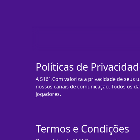
Políticas de Privacida
A 5161.Com valoriza a privacidade de seus 
nossos canais de comunicação. Todos os dad
jogadores.
Termos e Condições