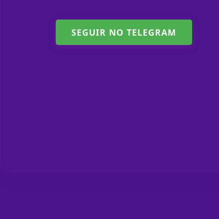
SEGUIR NO TELEGRAM