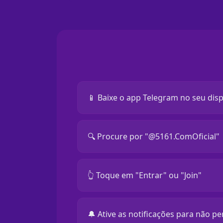
📱 Baixe o app Telegram no seu disp
🔍 Procure por "@5161.ComOficial"
👆 Toque em "Entrar" ou "Join"
🔔 Ative as notificações para não p