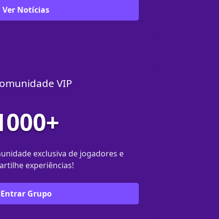
Ver Notícias
Comunidade VIP
1000+
unidade exclusiva de jogadores e
rtilhe experiências!
Entrar Grupo