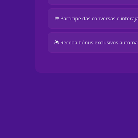
💬 Participe das conversas e interaj
🎁 Receba bônus exclusivos autom