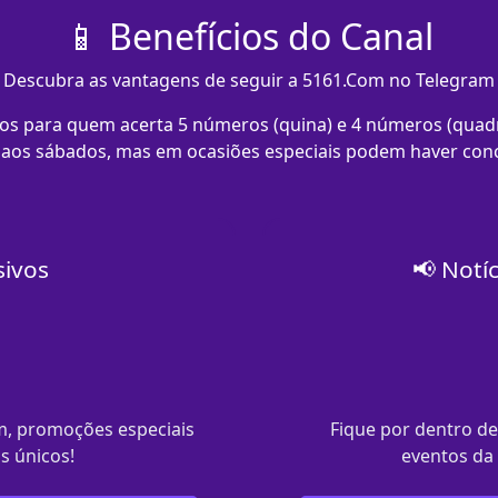
📱 Benefícios do Canal
Descubra as vantagens de seguir a 5161.Com no Telegram
ios para quem acerta 5 números (quina) e 4 números (quad
e aos sábados, mas em ocasiões especiais podem haver con
sivos
📢 Notí
m, promoções especiais
Fique por dentro d
s únicos!
eventos da