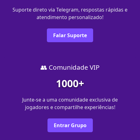
Suporte direto via Telegram, respostas rápidas e
atendimento personalizado!
Falar Suporte
👥 Comunidade VIP
1000+
Junte-se a uma comunidade exclusiva de
jogadores e compartilhe experiências!
Entrar Grupo