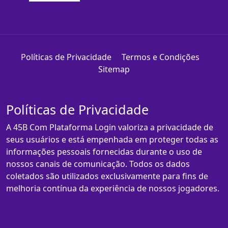
Políticas de Privacidade
Termos e Condições
Sitemap
Políticas de Privacidade
A 45B Com Plataforma Login valoriza a privacidade de
seus usuários e está empenhada em proteger todas as
informações pessoais fornecidas durante o uso de
nossos canais de comunicação. Todos os dados
coletados são utilizados exclusivamente para fins de
melhoria contínua da experiência de nossos jogadores.