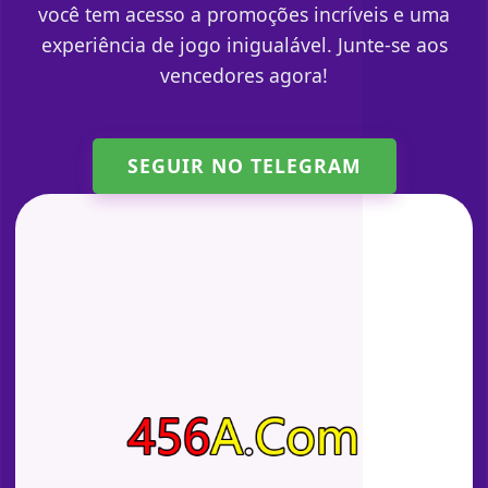
você tem acesso a promoções incríveis e uma
experiência de jogo inigualável. Junte-se aos
vencedores agora!
SEGUIR NO TELEGRAM