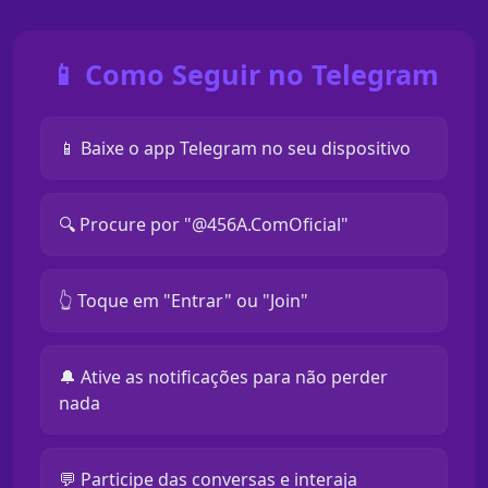
📱 Como Seguir no Telegram
📱 Baixe o app Telegram no seu dispositivo
🔍 Procure por "@456A.ComOficial"
👆 Toque em "Entrar" ou "Join"
🔔 Ative as notificações para não perder
nada
💬 Participe das conversas e interaja