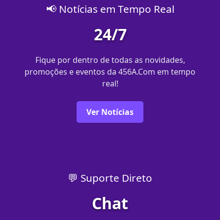
📢 Notícias em Tempo Real
24/7
Fique por dentro de todas as novidades,
promoções e eventos da 456A.Com em tempo
real!
Ver Notícias
💬 Suporte Direto
Chat