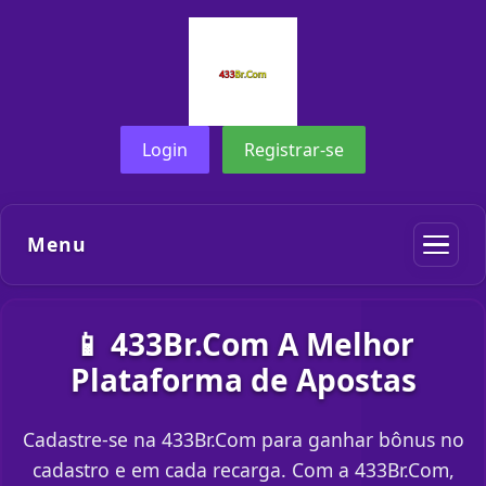
Login
Registrar-se
Menu
📱 433Br.Com A Melhor
Plataforma de Apostas
Cadastre-se na 433Br.Com para ganhar bônus no
cadastro e em cada recarga. Com a 433Br.Com,