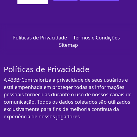
Políticas de Privacidade
Termos e Condições
Sitemap
Políticas de Privacidade
A 433Br.Com valoriza a privacidade de seus usuários e
está empenhada em proteger todas as informações
pessoais fornecidas durante o uso de nossos canais de
comunicação. Todos os dados coletados são utilizados
exclusivamente para fins de melhoria contínua da
experiência de nossos jogadores.