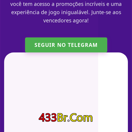
você tem acesso a promoções incríveis e uma
experiência de jogo inigualável. Junte-se aos
vencedores agora!
SEGUIR NO TELEGRAM