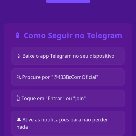
📱 Como Seguir no Telegram
📱 Baixe o app Telegram no seu dispositivo
🔍 Procure por "@433Br.ComOficial"
👆 Toque em "Entrar" ou "Join"
🔔 Ative as notificações para não perder
nada