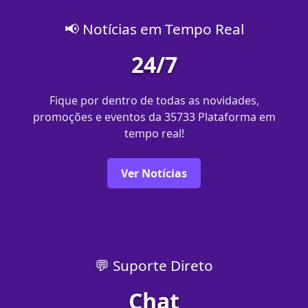
📢 Notícias em Tempo Real
24/7
Fique por dentro de todas as novidades,
promoções e eventos da 35733 Plataforma em
tempo real!
Ver Notícias
💬 Suporte Direto
Chat