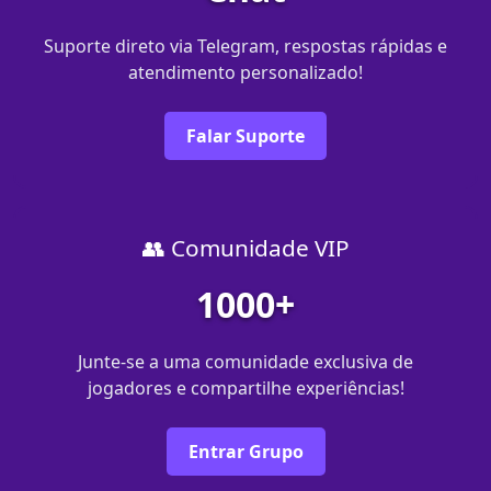
Suporte direto via Telegram, respostas rápidas e
atendimento personalizado!
Falar Suporte
👥 Comunidade VIP
1000+
Junte-se a uma comunidade exclusiva de
jogadores e compartilhe experiências!
Entrar Grupo