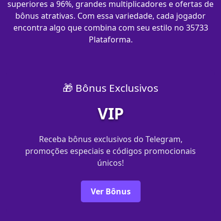
superiores a 96%, grandes multiplicadores e ofertas de
bônus atrativas. Com essa variedade, cada jogador
encontra algo que combina com seu estilo no 35733
Plataforma.
🎁 Bônus Exclusivos
VIP
Receba bônus exclusivos do Telegram,
promoções especiais e códigos promocionais
únicos!
Ver Bônus