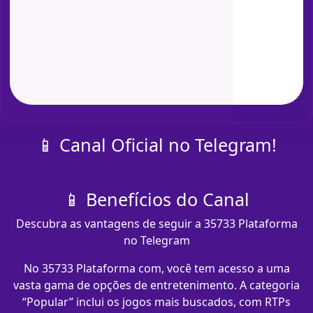
📱 Canal Oficial no Telegram!
📱 Benefícios do Canal
Descubra as vantagens de seguir a 35733 Plataforma
no Telegram
No 35733 Plataforma com​, você tem acesso a uma
vasta gama de opções de entretenimento. A categoria
“Popular” inclui os jogos mais buscados, com RTPs