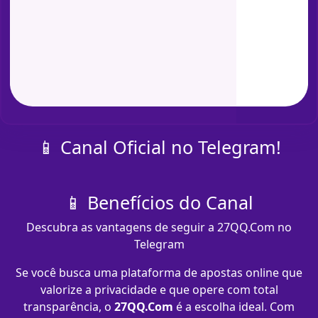
📱 Canal Oficial no Telegram!
📱 Benefícios do Canal
Descubra as vantagens de seguir a 27QQ.Com no
Telegram
Se você busca uma plataforma de apostas online que
valorize a privacidade e que opere com total
transparência, o
27QQ.Com
é a escolha ideal. Com