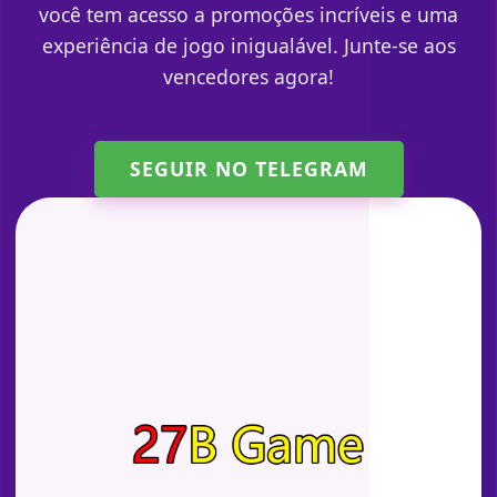
você tem acesso a promoções incríveis e uma
experiência de jogo inigualável. Junte-se aos
vencedores agora!
SEGUIR NO TELEGRAM