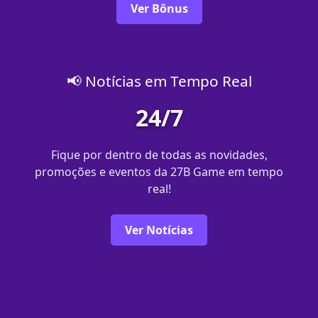
Ver Bônus
📢 Notícias em Tempo Real
24/7
Fique por dentro de todas as novidades,
promoções e eventos da 27B Game em tempo
real!
Ver Notícias