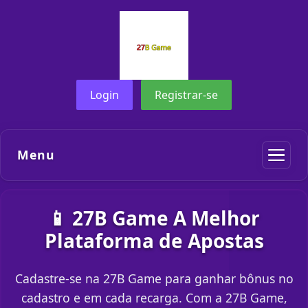
Login
Registrar-se
Menu
📱 27B Game A Melhor
Plataforma de Apostas
Cadastre-se na 27B Game para ganhar bônus no
cadastro e em cada recarga. Com a 27B Game,