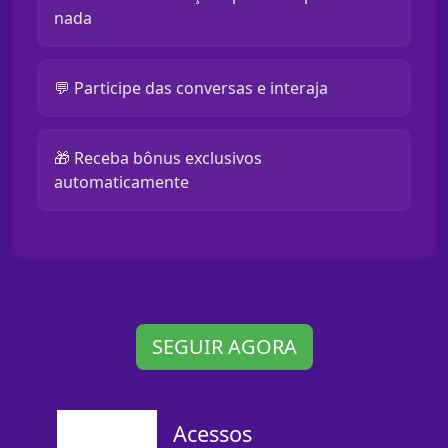
nada
💬 Participe das conversas e interaja
🎁 Receba bônus exclusivos
automaticamente
SEGUIR AGORA
Acessos