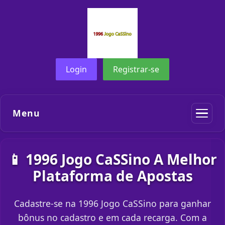
Login
Registrar-se
Menu
📱 1996 Jogo CaSSino A Melhor
Plataforma de Apostas
Cadastre-se na 1996 Jogo CaSSino para ganhar
bônus no cadastro e em cada recarga. Com a