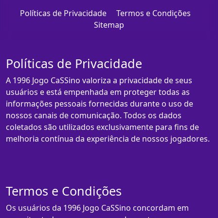
Políticas de Privacidade
Termos e Condições
Sitemap
Políticas de Privacidade
A 1996 Jogo CaSSino valoriza a privacidade de seus
usuários e está empenhada em proteger todas as
informações pessoais fornecidas durante o uso de
nossos canais de comunicação. Todos os dados
coletados são utilizados exclusivamente para fins de
melhoria contínua da experiência de nossos jogadores.
Termos e Condições
Os usuários da 1996 Jogo CaSSino concordam em