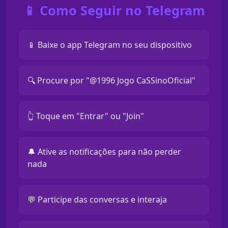
📱 Como Seguir no Telegram
📱 Baixe o app Telegram no seu dispositivo
🔍 Procure por "@1996 Jogo CaSSinoOficial"
👆 Toque em "Entrar" ou "Join"
🔔 Ative as notificações para não perder
nada
💬 Participe das conversas e interaja