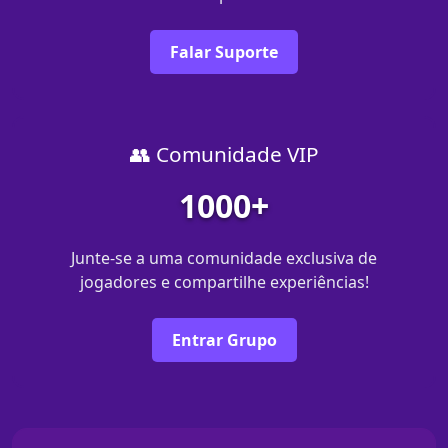
Falar Suporte
👥 Comunidade VIP
1000+
Junte-se a uma comunidade exclusiva de
jogadores e compartilhe experiências!
Entrar Grupo