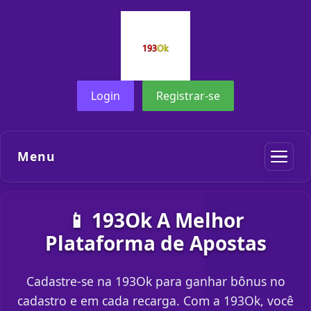
Login
Registrar-se
Menu
📱 193Ok A Melhor
Plataforma de Apostas
Cadastre-se na 193Ok para ganhar bônus no
cadastro e em cada recarga. Com a 193Ok, você