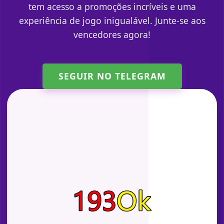
tem acesso a promoções incríveis e uma
experiência de jogo inigualável. Junte-se aos
vencedores agora!
SEGUIR NO TELEGRAM