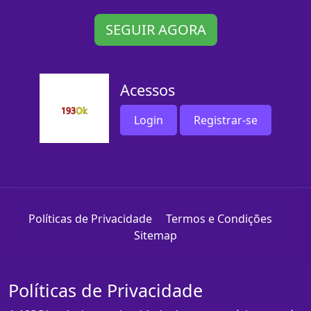
SEGUIR AGORA
Acessos
Login
Registrar-se
Políticas de Privacidade
Termos e Condições
Sitemap
Políticas de Privacidade