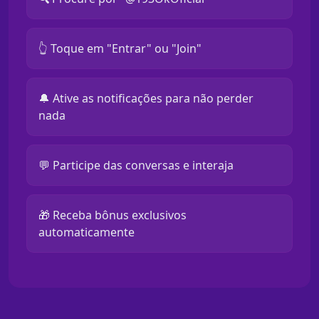
👆 Toque em "Entrar" ou "Join"
🔔 Ative as notificações para não perder
nada
💬 Participe das conversas e interaja
🎁 Receba bônus exclusivos
automaticamente