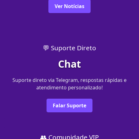
Ver Notícias
💬 Suporte Direto
Chat
Suporte direto via Telegram, respostas rápidas e
atendimento personalizado!
Falar Suporte
👥 Comunidade VIP