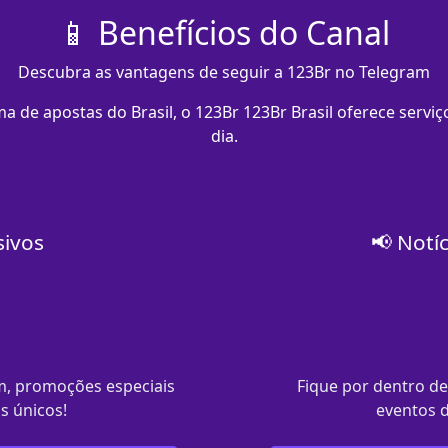
📱 Benefícios do Canal
Descubra as vantagens de seguir a 123Br no Telegram
a de apostas do Brasil, o 123Br 123Br Brasil oferece servi
dia.
sivos
📢 Notí
m, promoções especiais
Fique por dentro d
s únicos!
eventos 