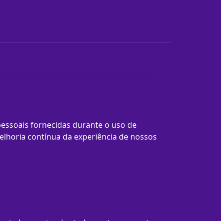
pessoais fornecidas durante o uso de
elhoria contínua da experiência de nossos