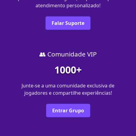
atendimento personalizado!
Falar Suporte
👥 Comunidade VIP
1000+
Junte-se a uma comunidade exclusiva de
jogadores e compartilhe experiências!
Entrar Grupo