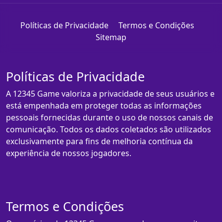
Políticas de Privacidade
Termos e Condições
Sitemap
Políticas de Privacidade
A 12345 Game valoriza a privacidade de seus usuários e
está empenhada em proteger todas as informações
pessoais fornecidas durante o uso de nossos canais de
comunicação. Todos os dados coletados são utilizados
exclusivamente para fins de melhoria contínua da
experiência de nossos jogadores.
Termos e Condições