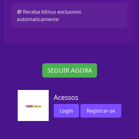
🎁 Receba bônus exclusivos
automaticamente
SEGUIR AGORA
Acessos
Login
Registrar-se