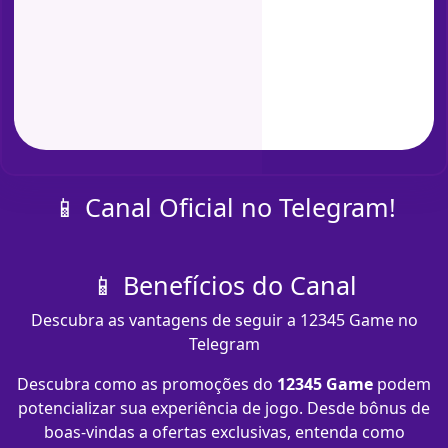
📱 Canal Oficial no Telegram!
📱 Benefícios do Canal
Descubra as vantagens de seguir a 12345 Game no
Telegram
Descubra como as promoções do
12345 Game
podem
potencializar sua experiência de jogo. Desde bônus de
boas-vindas a ofertas exclusivas, entenda como