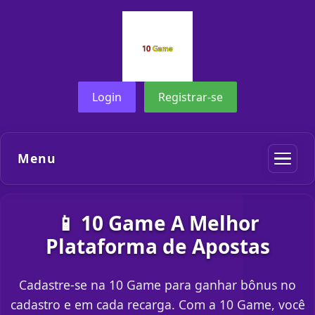
Login
Registrar-se
Menu
📱 10 Game A Melhor
Plataforma de Apostas
Cadastre-se na 10 Game para ganhar bônus no
cadastro e em cada recarga. Com a 10 Game, você