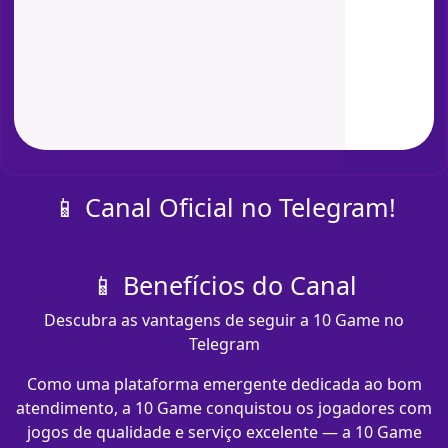
📱 Canal Oficial no Telegram!
📱 Benefícios do Canal
Descubra as vantagens de seguir a 10 Game no
Telegram
Como uma plataforma emergente dedicada ao bom
atendimento, a 10 Game conquistou os jogadores com
jogos de qualidade e serviço excelente — a 10 Game