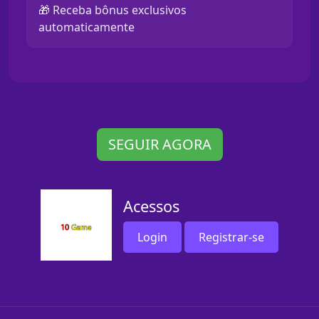
🎁 Receba bônus exclusivos
automaticamente
SEGUIR AGORA
Acessos
Login
Registrar-se