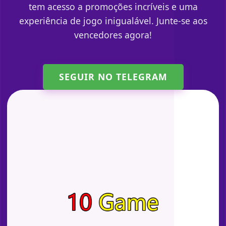
tem acesso a promoções incríveis e uma
experiência de jogo inigualável. Junte-se aos
vencedores agora!
SEGUIR NO TELEGRAM