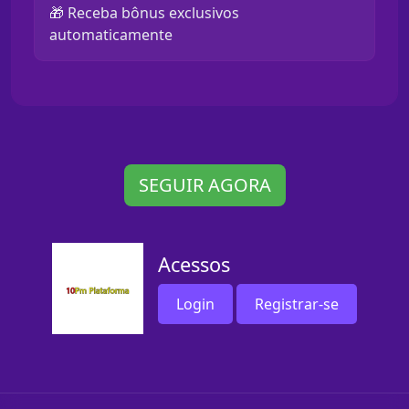
🎁 Receba bônus exclusivos
automaticamente
SEGUIR AGORA
Acessos
Login
Registrar-se