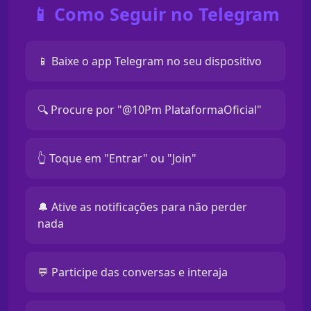
📱 Como Seguir no Telegram
📱 Baixe o app Telegram no seu dispositivo
🔍 Procure por "@10Pm PlataformaOficial"
👆 Toque em "Entrar" ou "Join"
🔔 Ative as notificações para não perder
nada
💬 Participe das conversas e interaja