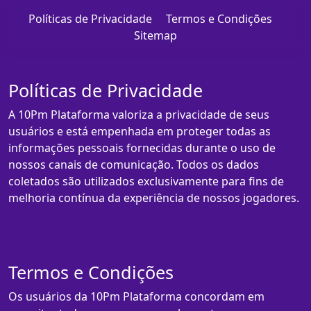
Políticas de Privacidade
Termos e Condições
Sitemap
Políticas de Privacidade
A 10Pm Plataforma valoriza a privacidade de seus
usuários e está empenhada em proteger todas as
informações pessoais fornecidas durante o uso de
nossos canais de comunicação. Todos os dados
coletados são utilizados exclusivamente para fins de
melhoria contínua da experiência de nossos jogadores.
Termos e Condições
Os usuários da 10Pm Plataforma concordam em