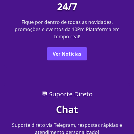
24/7
Fique por dentro de todas as novidades,
promoções e eventos da 10Pm Plataforma em
tempo real!
Ver Notícias
💬 Suporte Direto
Chat
Suporte direto via Telegram, respostas rápidas e
atendimento personalizado!