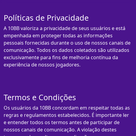
Políticas de Privacidade
A 10BB valoriza a privacidade de seus usuários e está
empenhada em proteger todas as informações
pessoais fornecidas durante o uso de nossos canais de
comunicação. Todos os dados coletados são utilizados
exclusivamente para fins de melhoria contínua da
experiência de nossos jogadores.
Termos e Condições
Os usuários da 10BB concordam em respeitar todas as
regras e regulamentos estabelecidos. É importante ler
e entender todos os termos antes de participar de
nossos canais de comunicação. A violação destes