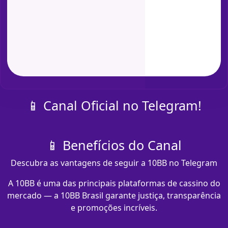
📱 Canal Oficial no Telegram!
📱 Benefícios do Canal
Descubra as vantagens de seguir a 10BB no Telegram
A 10BB é uma das principais plataformas de cassino do
mercado — a 10BB Brasil garante justiça, transparência
e promoções incríveis.