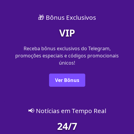
🎁 Bônus Exclusivos
VIP
Receba bônus exclusivos do Telegram,
promoções especiais e códigos promocionais
únicos!
Ver Bônus
📢 Notícias em Tempo Real
24/7