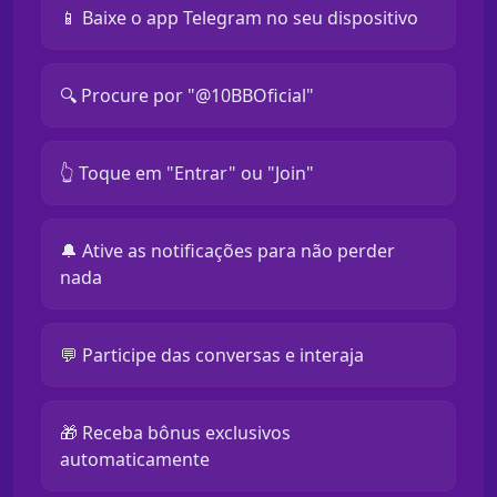
📱 Baixe o app Telegram no seu dispositivo
🔍 Procure por "@10BBOficial"
👆 Toque em "Entrar" ou "Join"
🔔 Ative as notificações para não perder
nada
💬 Participe das conversas e interaja
🎁 Receba bônus exclusivos
automaticamente