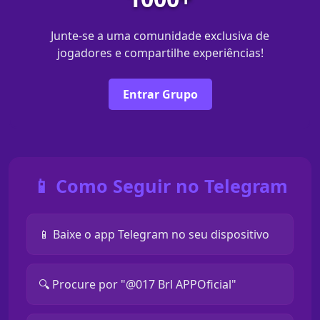
Junte-se a uma comunidade exclusiva de
jogadores e compartilhe experiências!
Entrar Grupo
📱 Como Seguir no Telegram
📱 Baixe o app Telegram no seu dispositivo
🔍 Procure por "@017 Brl APPOficial"