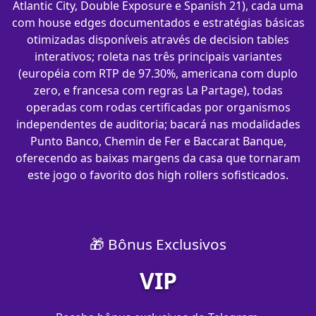
Atlantic City, Double Exposure e Spanish 21), cada uma
com house edges documentados e estratégias básicas
otimizadas disponíveis através de decision tables
interativos; roleta nas três principais variantes
(européia com RTP de 97.30%, americana com duplo
zero, e francesa com regras La Partage), todas
operadas com rodas certificadas por organismos
independentes de auditoria; bacará nas modalidades
Punto Banco, Chemin de Fer e Baccarat Banque,
oferecendo as baixas margens da casa que tornaram
este jogo o favorito dos high rollers sofisticados.
🎁 Bônus Exclusivos
VIP