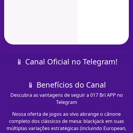
📱 Canal Oficial no Telegram!
📱 Benefícios do Canal
Descubra as vantagens de seguir a 017 Brl APP no
Telegram
Nossa oferta de jogos ao vivo abrange o cânone
completo dos clássicos de mesa: blackjack em suas
múltiplas variações estratégicas (incluindo European,