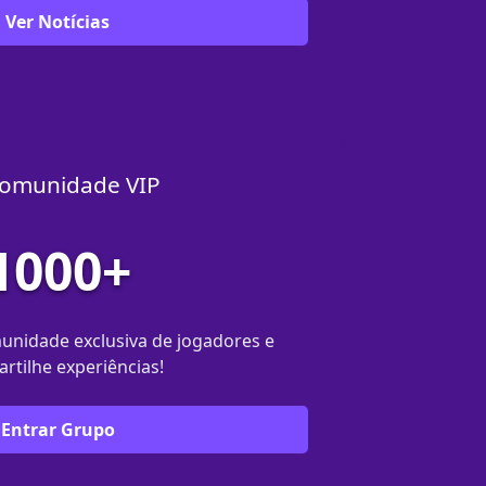
Ver Notícias
Comunidade VIP
1000+
unidade exclusiva de jogadores e
rtilhe experiências!
Entrar Grupo