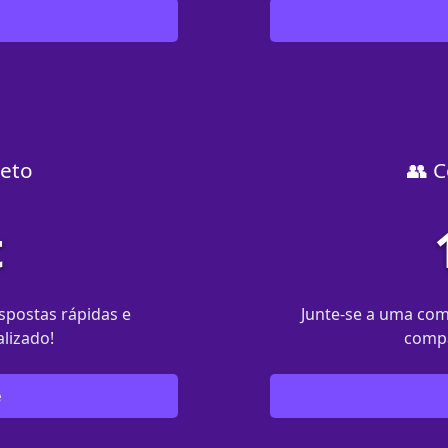
reto
👥 
t
espostas rápidas e
Junte-se a uma com
lizado!
compa
e