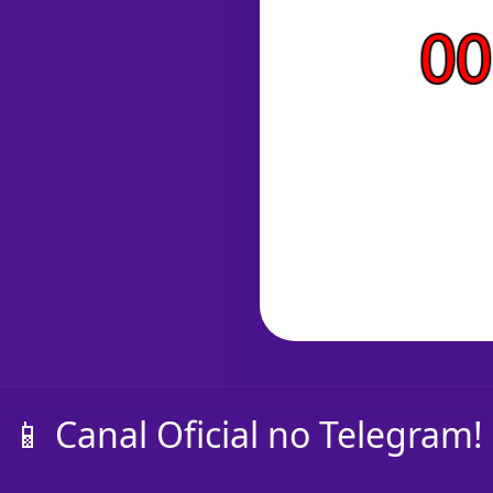
📱 Canal Oficial no Telegram!