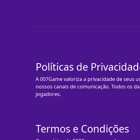
Políticas de Privacida
A 007Game valoriza a privacidade de seus 
nossos canais de comunicação. Todos os dad
jogadores.
Termos e Condições